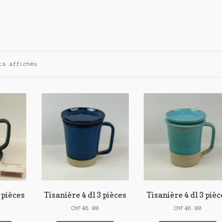
Trié
ts affichés
du
plus
récent
au
plus
ancien
3 pièces
Tisanière 4 dl 3 pièces
Tisanière 4 dl 3 pièc
CHF
48.00
CHF
48.00