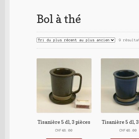
Bol à thé
9 résulta
Tisanière 5 dl, 3 pièces
Tisanière 5 dl, 
CHF
48.00
CHF
48.00