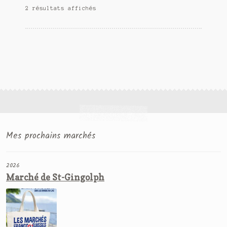
Trié
2 résultats affichés
du
plus
récent
au
plus
ancien
Mes prochains marchés
2026
Marché de St-Gingolph