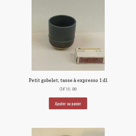
plus
ancien
Petit gobelet, tasse à expresso 1 dl
CHF
16.00
Ajouter au panier