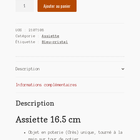
quantité
Ajouter au panier
de
Assiette
16.5
UGS :
2107108
cm
Catégorie :
Assiette
Étiquette :
Bleu-cristal
Description
Informations complémentaires
Description
Assiette 16.5 cm
Objet en poterie (Grès) unique, tourné à la
main sur tour de potier