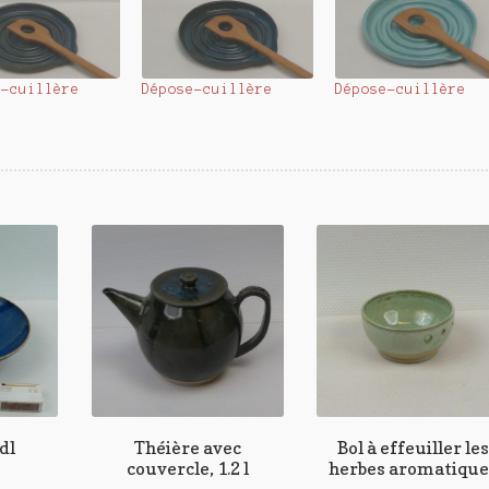
e-cuillère
Dépose-cuillère
Dépose-cuillère
dl
Théière avec
Bol à effeuiller le
couvercle, 1.2 l
herbes aromatique