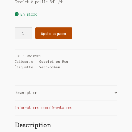
Gobelet à paille 3dl /41
En stock
quantité
Ajouter au panier
de
Gobelet
à
UGS :
2510201
paille
Catégorie :
Gobelet ou Mug
3dl
Étiquette :
Vert-océan
Description
Informations complémentaires
Description