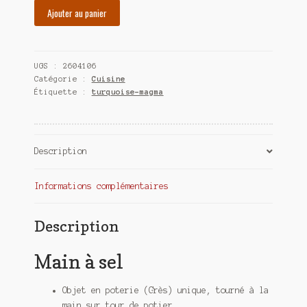
quantité
Ajouter au panier
de
Main
à
UGS :
2604106
sel
Catégorie :
Cuisine
Étiquette :
turquoise-magma
Description
Informations complémentaires
Description
Main à sel
Objet en poterie (Grès) unique, tourné à la
main sur tour de potier