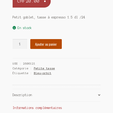
CHF
20.00
Petit goblet, tasse à expresso 1.5 dl /24
En stock
quantité
Ajouter au panier
de
Petit
goblet,
UGS :
2606121
tasse
Catégorie :
Petite tasse
à
Étiquette :
Bleu-orbit
expresso
1.5
dl
Description
Informations complémentaires