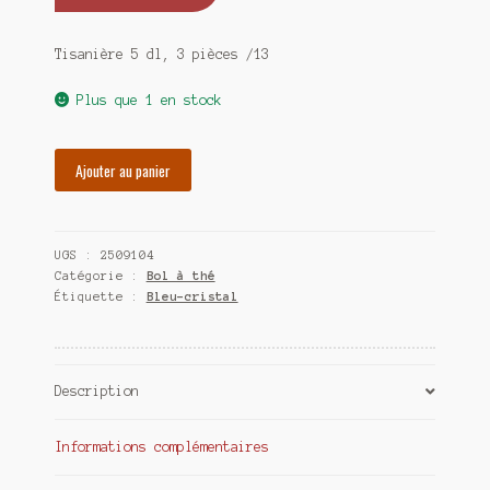
Tisanière 5 dl, 3 pièces /13
Plus que 1 en stock
quantité
Ajouter au panier
de
Tisanière
5
UGS :
2509104
dl,
Catégorie :
Bol à thé
3
Étiquette :
Bleu-cristal
pièces
Description
Informations complémentaires