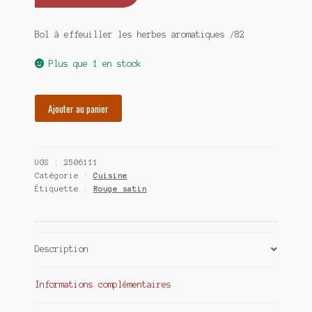
Bol à effeuiller les herbes aromatiques /82
Plus que 1 en stock
quantité
Ajouter au panier
de
Bol
à
UGS :
2506111
effeuiller
Catégorie :
Cuisine
les
Étiquette :
Rouge satin
herbes
aromatiques
Description
Informations complémentaires