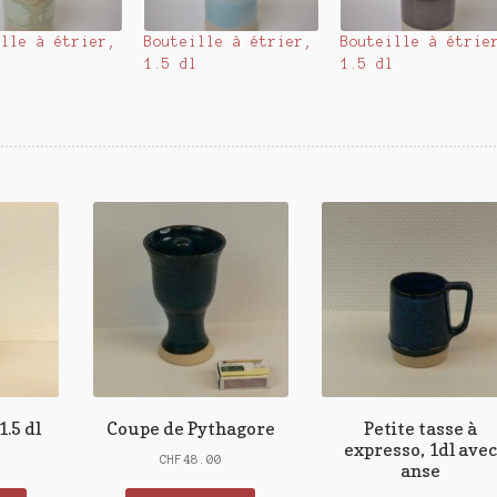
ille à étrier,
Bouteille à étrier,
Bouteille à étrie
l
1.5 dl
1.5 dl
.5 dl
Coupe de Pythagore
Petite tasse à
expresso, 1dl avec
CHF
48.00
anse