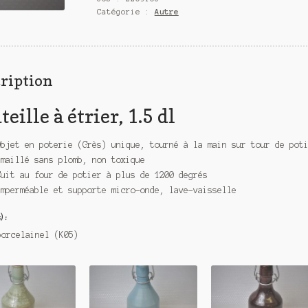
Catégorie :
Autre
1.5
dl
ription
eille à étrier, 1.5 dl
Objet en poterie (Grès) unique, tourné à la main sur tour de pot
Emaillé sans plomb, non toxique
Cuit au four de potier à plus de 1200 degrés
Imperméable et supporte micro-onde, lave-vaisselle
) :
porcelainel (K05)