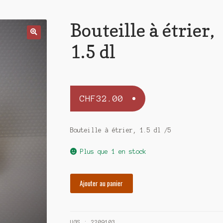
Bouteille à étrier,
1.5 dl
CHF
32.00
Bouteille à étrier, 1.5 dl /5
Plus que 1 en stock
quantité
Ajouter au panier
de
Bouteille
à
UGS :
2209103
étrier,