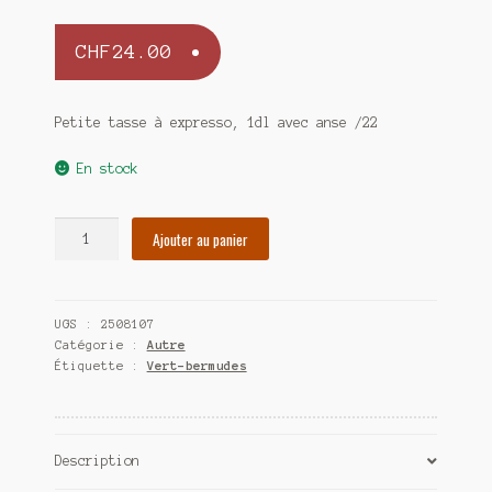
CHF
24.00
Petite tasse à expresso, 1dl avec anse /22
En stock
quantité
Ajouter au panier
de
Petite
tasse
UGS :
2508107
à
Catégorie :
Autre
expresso,
Étiquette :
Vert-bermudes
1dl
avec
anse
Description