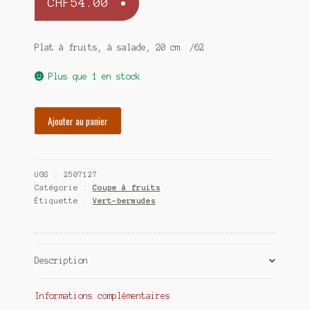
CHF
54.00
Plat à fruits, à salade, 20 cm. /62
Plus que 1 en stock
quantité
Ajouter au panier
de
Plat
à
UGS :
2507127
fruits,
Catégorie :
Coupe à fruits
à
Étiquette :
Vert-bermudes
salade,
20
cm.
Description
Informations complémentaires