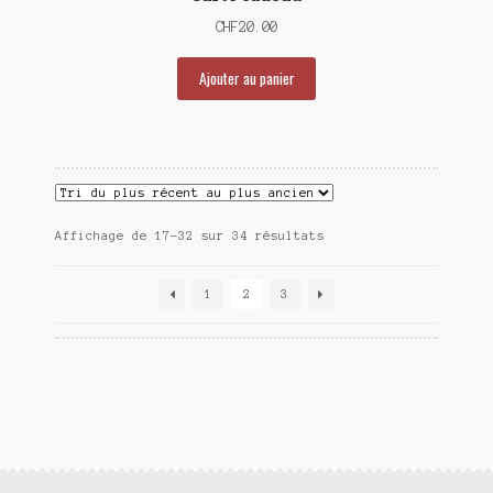
CHF
20.00
Ajouter au panier
Trié
Affichage de 17–32 sur 34 résultats
du
plus
1
2
3
récent
au
plus
ancien