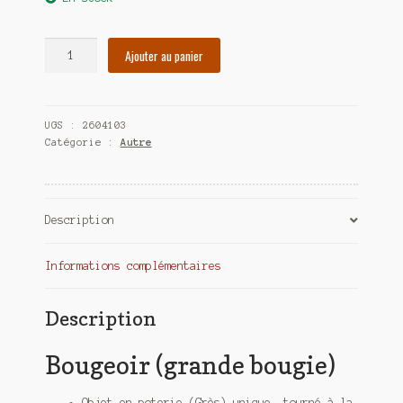
quantité
Ajouter au panier
de
Bougeoir
(grande
UGS :
2604103
bougie)
Catégorie :
Autre
Description
Informations complémentaires
Description
Bougeoir (grande bougie)
Objet en poterie (Grès) unique, tourné à la